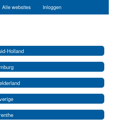
Alle websites
Inloggen
uid-Holland
imburg
elderland
verige
renthe