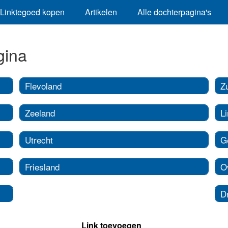
Linktegoed kopen
Artikelen
Alle dochterpagina's
gina
Flevoland
Z
Zeeland
L
Utrecht
G
Friesland
O
D
Link toevoegen