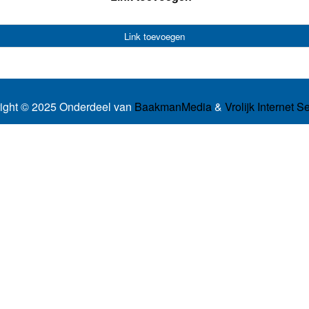
Link toevoegen
ight © 2025 Onderdeel van
BaakmanMedia
&
Vrolijk Internet S